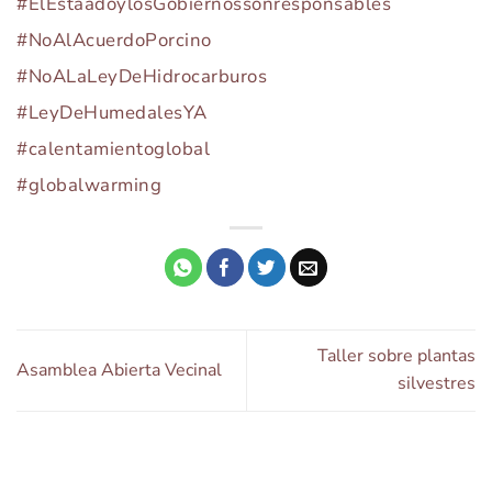
#ElEstaadoylosGobiernossonresponsables
#NoAlAcuerdoPorcino
#NoALaLeyDeHidrocarburos
#LeyDeHumedalesYA
#calentamientoglobal
#globalwarming
Taller sobre plantas
Asamblea Abierta Vecinal
silvestres