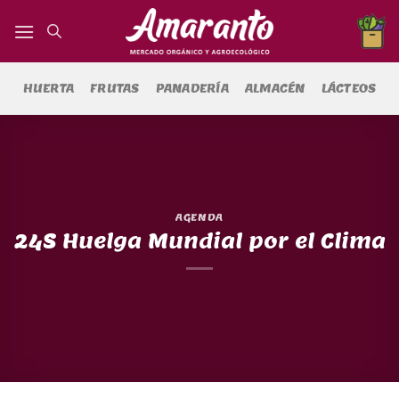
Saltar
al
contenido
HUERTA
FRUTAS
PANADERÍA
ALMACÉN
LÁCTEOS
AGENDA
24S Huelga Mundial por el Clima