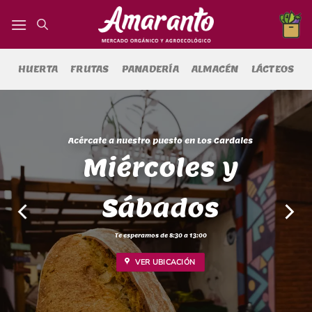
Saltar
al
contenido
HUERTA
FRUTAS
PANADERÍA
ALMACÉN
LÁCTEOS
les
Nucleamos productor
agroecológicos,
orgánicos y
biodinámicos.
VER TODOS LOS PRODUCTOS