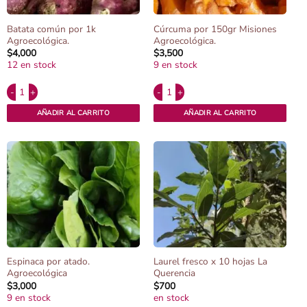
Batata común por 1k
Cúrcuma por 150gr Misiones
Agroecológica.
Agroecológica.
$
4,000
$
3,500
12 en stock
9 en stock
Alternative:
Alternative:
Batata común por 1k Agroecológica. cantidad
Cúrcuma por 150gr Misiones Agroecológi
AÑADIR AL CARRITO
AÑADIR AL CARRITO
Espinaca por atado.
Laurel fresco x 10 hojas La
Agroecológica
Querencia
$
3,000
$
700
9 en stock
en stock