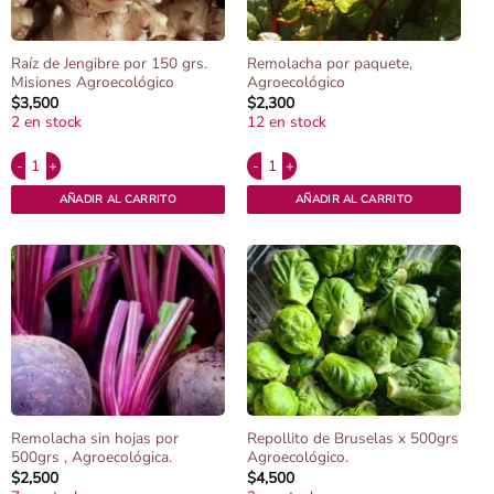
Raíz de Jengibre por 150 grs.
Remolacha por paquete,
Misiones Agroecológico
Agroecológico
$
3,500
$
2,300
2 en stock
12 en stock
Alternative:
Alternative:
Raíz de Jengibre por 150 grs. Misiones Agroecológico cantidad
Remolacha por paquete, Agroecológico c
AÑADIR AL CARRITO
AÑADIR AL CARRITO
Remolacha sin hojas por
Repollito de Bruselas x 500grs
500grs , Agroecológica.
Agroecológico.
$
2,500
$
4,500