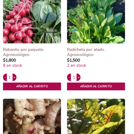
Rabanito por paquete.
Radicheta por atado.
Agroecológico
Agroecológico
$
1,800
$
1,500
8 en stock
2 en stock
Alternative:
Alternative:
Rabanito por paquete. Agroecológico cantidad
Radicheta por atado. Agroecológico cant
AÑADIR AL CARRITO
AÑADIR AL CARRITO