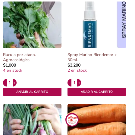
Rúcula por atado.
Spray Marino Biendemar x
Agroecológica
30ml.
$
1,000
$
3,200
4 en stock
2 en stock
Alternative:
Alternative:
Rúcula por atado. Agroecológica cantidad
Spray Marino Biendemar x 30ml. cantidad
AÑADIR AL CARRITO
AÑADIR AL CARRITO