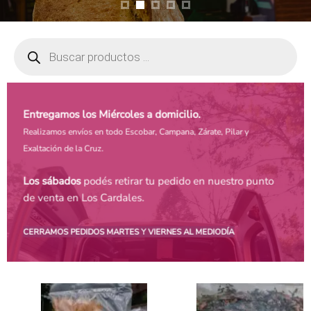
Búsqueda
de
productos
Entregamos los Miércoles a domicilio.
Realizamos envíos en todo Escobar, Campana, Zárate, Pilar y
Exaltación de la Cruz.
Los sábados
podés retirar tu pedido en nuestro punto
de venta en Los Cardales.
CERRAMOS PEDIDOS MARTES Y VIERNES AL MEDIODÍA