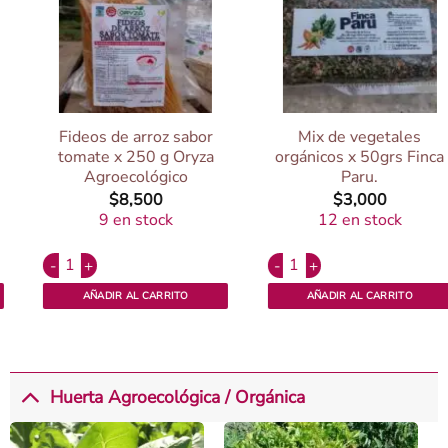
Fideos de arroz sabor
Mix de vegetales
tomate x 250 g Oryza
orgánicos x 50grs Finca
Agroecológico
Paru.
$
8,500
$
3,000
9 en stock
12 en stock
Alternative:
Alternative:
0grs. Orgánico. cantidad
Fideos de arroz sabor tomate x 250 g Oryza Agroecológico cantid
Mix de vegetales orgánicos x 50
AÑADIR AL CARRITO
AÑADIR AL CARRITO
Huerta Agroecológica / Orgánica