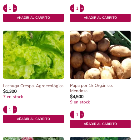
Alternative:
Alternative:
Espinaca por atado. Agroecológica cantidad
Laurel fresco x 10 hojas La Querencia ca
AÑADIR AL CARRITO
AÑADIR AL CARRITO
Papa por 1k Orgánico.
Lechuga Crespa. Agroecológica
Mendoza
$
1,300
$
4,500
7 en stock
9 en stock
Alternative:
Alternative:
Lechuga Crespa. Agroecológica cantidad
Papa por 1k Orgánico. Mendoza cantidad
AÑADIR AL CARRITO
AÑADIR AL CARRITO