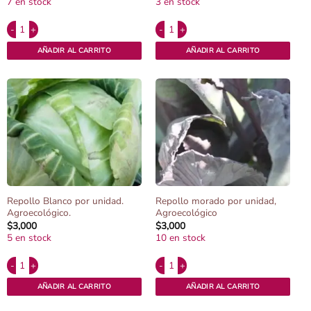
7 en stock
3 en stock
Alternative:
Alternative:
Remolacha sin hojas por 500grs , Agroecológica. cantidad
Repollito de Bruselas x 500grs Agroecol
AÑADIR AL CARRITO
AÑADIR AL CARRITO
Repollo Blanco por unidad.
Repollo morado por unidad,
Agroecológico.
Agroecológico
$
3,000
$
3,000
5 en stock
10 en stock
Alternative:
Alternative:
Repollo Blanco por unidad. Agroecológico. cantidad
Repollo morado por unidad, Agroecológi
AÑADIR AL CARRITO
AÑADIR AL CARRITO