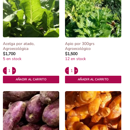
Acelga por atado,
Apio por 300grs
Agroecológica
Agroecológico
$
1,700
$
1,500
5 en stock
12 en stock
Alternative:
Alternative:
Acelga por atado, Agroecológica cantidad
Apio por 300grs Agroecológico cantidad
AÑADIR AL CARRITO
AÑADIR AL CARRITO