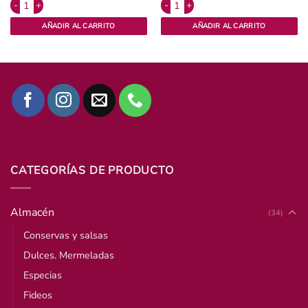
aru. cantidad
Hummus de garbanzos Pampagournet x 180 grs cantidad
Mix de vegetales orgánicos x 50grs F
AÑADIR AL CARRITO
AÑADIR AL CARRITO
CATEGORÍAS DE PRODUCTO
Almacén
(34)
Conservas y salsas
Dulces. Mermeladas
Especias
Fideos