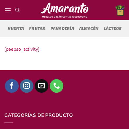
Saltar
al
contenido
HUERTA
FRUTAS
PANADERÍA
ALMACÉN
LÁCTEOS
[peepso_activity]
CATEGORÍAS DE PRODUCTO