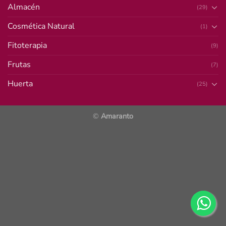
Almacén
(29)
Cosmética Natural
(1)
Fitoterapia
(9)
Frutas
(7)
Huerta
(25)
©
Amaranto