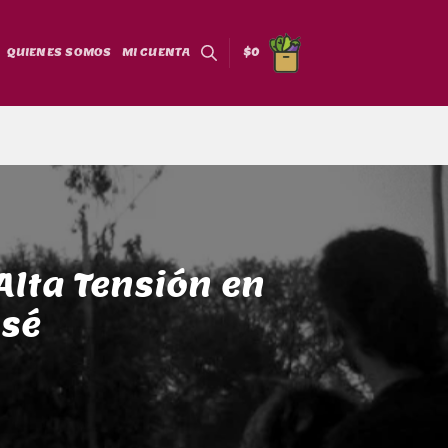
QUIENES SOMOS
MI CUENTA
$
0
Alta Tensión en
ssé