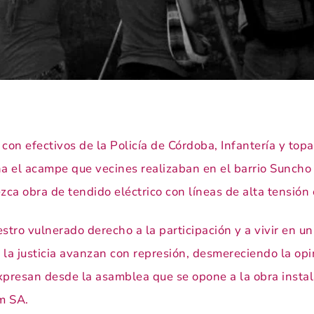
con efectivos de la Policía de Córdoba, Infantería y top
 el acampe que vecines realizaban en el barrio Suncho
zca obra de tendido eléctrico con líneas de alta tensión
tro vulnerado derecho a la participación y a vivir en 
 la justicia avanzan con represión, desmereciendo la op
xpresan desde la asamblea que se opone a la obra insta
em SA.