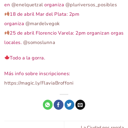
en
@enelquetzal
organiza
@pluriversos_posibles
18 de abril Mar del Plata: 2pm
organiza
@mardelvegok
25 de abril Florencio Varela: 2pm organizan orgas
locales.
@somoslunna
Todo a la gorra.
Más info sobre inscripciones:
https://magic.ly/FlaviaBroffoni
La Ciudad nos regala