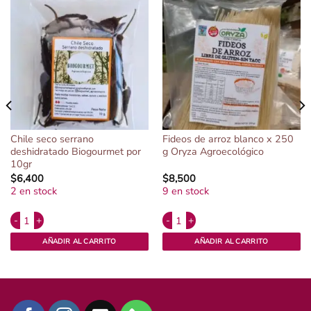
Chile seco serrano
Fideos de arroz blanco x 250
deshidratado Biogourmet por
g Oryza Agroecológico
10gr
$
6,400
$
8,500
2 en stock
9 en stock
Alternative:
Alternative:
 Nicolas. cantidad
Chile seco serrano deshidratado Biogourmet por 10gr cantidad
Fideos de arroz blanco x 250 g Oryz
AÑADIR AL CARRITO
AÑADIR AL CARRITO