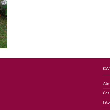
CA
Alm
Cos
Fito