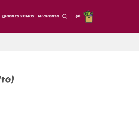
QUIENES SOMOS
MI CUENTA
$
0
lto)