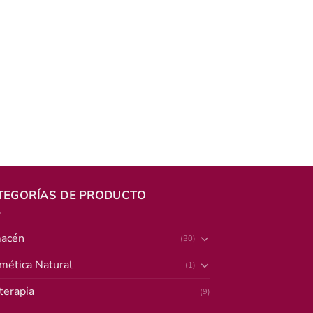
TEGORÍAS DE PRODUCTO
acén
(30)
mética Natural
(1)
terapia
(9)