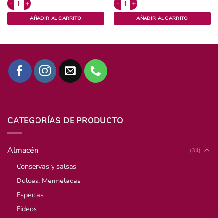
azón cantidad
Tallarines orgánicos x 500 gr Grün cantidad
Harina de Sarraceno Integral x 500 g
AÑADIR AL CARRITO
AÑADIR AL CARRITO
CATEGORÍAS DE PRODUCTO
Almacén
(34)
Conservas y salsas
Dulces. Mermeladas
Especias
Fideos