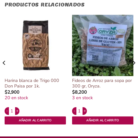
PRODUCTOS RELACIONADOS
Harina blanca de Trigo 000
Fideos de Arroz para sopa por
Don Paisa por 1k.
300 gr, Oryza.
$
2,900
$
8,200
20 en stock
3 en stock
Alternative:
Alternative:
lo con limón. cantidad
Harina blanca de Trigo 000 Don Paisa por 1k. cantidad
Fideos de Arroz para sopa por 300 gr
AÑADIR AL CARRITO
AÑADIR AL CARRITO