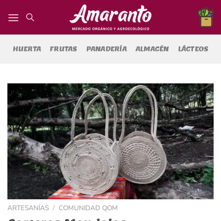
Saltar
al
contenido
HUERTA
FRUTAS
PANADERÍA
ALMACÉN
LÁCTEOS
ARTESANÍAS
/
COMUNIDAD QOM