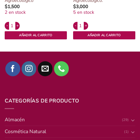
Agroecológico
Agroecológico.
$
1,500
$
3,000
2 en stock
5 en stock
Alternative:
Alternative:
gico cantidad
Radicheta por atado. Agroecológico cantidad
Repollo Blanco por unidad. Agroecol
AÑADIR AL CARRITO
AÑADIR AL CARRITO
CATEGORÍAS DE PRODUCTO
Almacén
(29)
Cosmética Natural
(1)