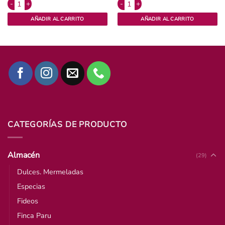
a. Orgánico cantidad
Provenzal orgánico x 50grs Finca Paru. cantidad
Rebozador integral con orégano agro
AÑADIR AL CARRITO
AÑADIR AL CARRITO
CATEGORÍAS DE PRODUCTO
Almacén
(29)
Dulces. Mermeladas
Especias
Fideos
Finca Paru