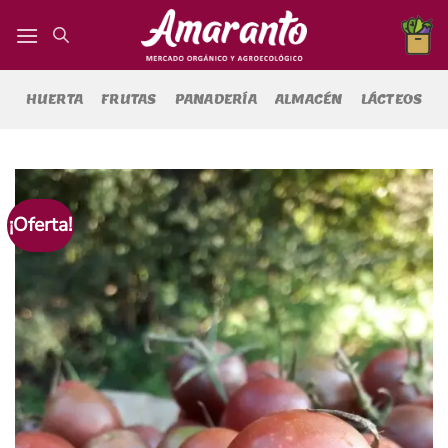
Saltar
al
contenido
HUERTA
FRUTAS
PANADERÍA
ALMACÉN
LÁCTEOS
¡Oferta!