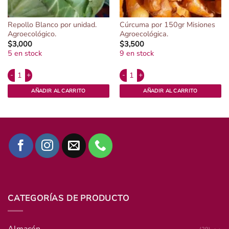
Repollo Blanco por unidad.
Cúrcuma por 150gr Misiones
Agroecológico.
Agroecológica.
$
3,000
$
3,500
5 en stock
9 en stock
Alternative:
Alternative:
roecológico. cantidad
Repollo Blanco por unidad. Agroecológico. cantidad
Cúrcuma por 150gr Misiones Agroeco
AÑADIR AL CARRITO
AÑADIR AL CARRITO
CATEGORÍAS DE PRODUCTO