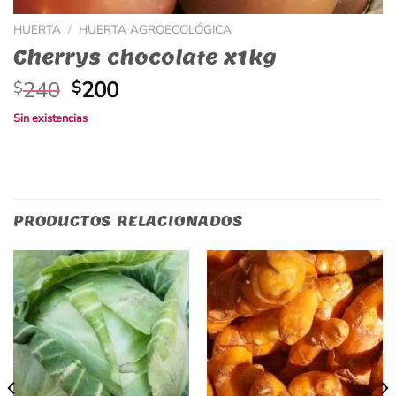
HUERTA
/
HUERTA AGROECOLÓGICA
Cherrys chocolate x1kg
El
El
240
200
$
$
precio
precio
Sin existencias
original
actual
era:
es:
$240.
$200.
PRODUCTOS RELACIONADOS