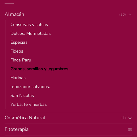
Almacén
(30)
Conservas y salsas
Dulces. Mermeladas
Especias
Fideos
Finca Paru
Granos, semillas y legumbres
Harinas
rebozador salvados.
San Nicolas
Yerba, te y hierbas
Cosmética Natural
(1)
Fitoterapia
(9)