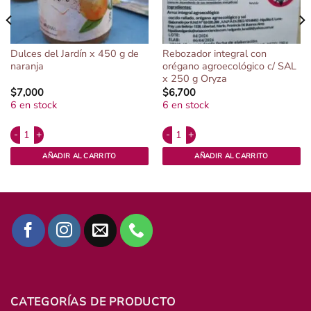
Dulces del Jardín x 450 g de
Rebozador integral con
naranja
orégano agroecológico c/ SAL
x 250 g Oryza
$
7,000
$
6,700
6 en stock
6 en stock
Alternative:
Alternative:
 Finca Paru. cantidad
Dulces del Jardín x 450 g de naranja cantidad
Rebozador integral con orégano agro
AÑADIR AL CARRITO
AÑADIR AL CARRITO
CATEGORÍAS DE PRODUCTO