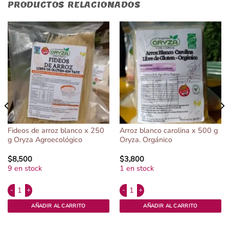
PRODUCTOS RELACIONADOS
Fideos de arroz blanco x 250
Arroz blanco carolina x 500 g
g Oryza Agroecológico
Oryza. Orgánico
$
8,500
$
3,800
9 en stock
1 en stock
Alternative:
Alternative:
grs. Seis Inas, Agroecologica cantidad
Fideos de arroz blanco x 250 g Oryza Agroecológico cantidad
Arroz blanco carolina x 500 g Oryza.
AÑADIR AL CARRITO
AÑADIR AL CARRITO