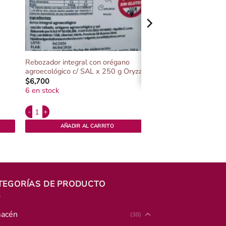
Rebozador integral con orégano
agroecológico c/ SAL x 250 g Oryza
$
6,700
6 en stock
Alternative:
sa por 1k. cantidad
Rebozador integral con orégano agroecológico c/ SAL x 250 g Oryza
AÑADIR AL CARRITO
TEGORÍAS DE PRODUCTO
acén
(30)