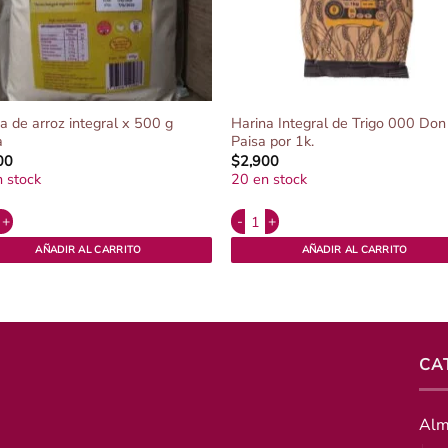
a de arroz integral x 500 g
Harina Integral de Trigo 000 Don
a
Paisa por 1k.
00
$
2,900
 stock
20 en stock
ative:
Alternative:
 de arroz integral x 500 g Oryza cantidad
Harina Integral de Trigo 000 Don Pai
AÑADIR AL CARRITO
AÑADIR AL CARRITO
CA
Alm