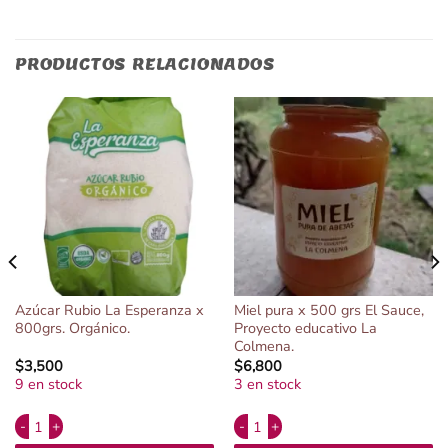
PRODUCTOS RELACIONADOS
Azúcar Rubio La Esperanza x
Miel pura x 500 grs El Sauce,
800grs. Orgánico.
Proyecto educativo La
Colmena.
$
3,500
$
6,800
9 en stock
3 en stock
Alternative:
Alternative:
t x 180 grs cantidad
Azúcar Rubio La Esperanza x 800grs. Orgánico. cantidad
Miel pura x 500 grs El Sauce, Proye