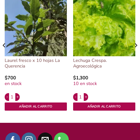
Laurel fresco x 10 hojas La
Lechuga Crespa.
Querencia
Agroecológica
$
700
$
1,300
en stock
10 en stock
Alternative:
Alternative:
o cantidad
Laurel fresco x 10 hojas La Querencia cantidad
Lechuga Crespa. Agroecológica cant
AÑADIR AL CARRITO
AÑADIR AL CARRITO