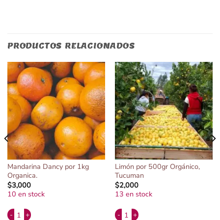
PRODUCTOS RELACIONADOS
Mandarina Dancy por 1kg
Limón por 500gr Orgánico,
Organica.
Tucuman
$
3,000
$
2,000
10 en stock
13 en stock
Alternative:
Alternative:
ica, Rio Negro. cantidad
Mandarina Dancy por 1kg Organica. cantidad
Limón por 500gr Orgánico, Tucuman