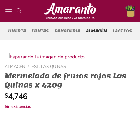
Saltar
al
contenido
HUERTA
FRUTAS
PANADERÍA
ALMACÉN
LÁCTEOS
ALMACÉN
/
EST. LAS QUINAS
Mermelada de frutos rojos Las
Quinas x 420g
4,746
$
Sin existencias