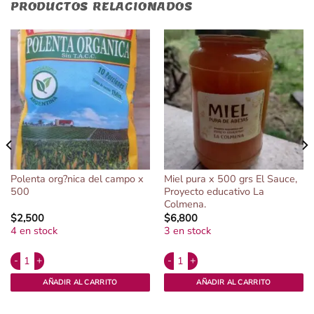
PRODUCTOS RELACIONADOS
Polenta org?nica del campo x
Miel pura x 500 grs El Sauce,
500
Proyecto educativo La
Colmena.
$
2,500
$
6,800
4 en stock
3 en stock
Alternative:
Alternative:
yza Agroecológico cantidad
Polenta org?nica del campo x 500 cantidad
Miel pura x 500 grs El Sauce, Proye
AÑADIR AL CARRITO
AÑADIR AL CARRITO