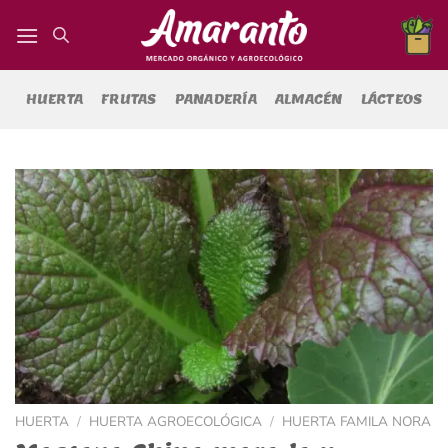
Saltar
al
contenido
HUERTA
FRUTAS
PANADERÍA
ALMACÉN
LÁCTEOS
HUERTA
/
HUERTA AGROECOLÓGICA
/
HUERTA FAMILA NORA