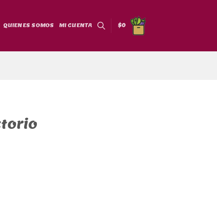
QUIENES SOMOS
MI CUENTA
$
0
torio