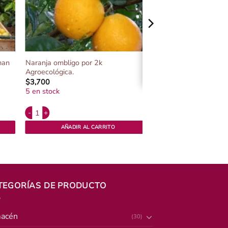
Naranja ombligo por 2k
man
Agroecológica.
$
3,700
5 en stock
Alternative:
cantidad
Naranja ombligo por 2k Agroecológica. cantidad
AÑADIR AL CARRITO
TEGORÍAS DE PRODUCTO
acén
(30)