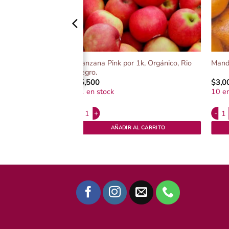
2k, Orgánico, Rio
Manzana Pink por 1k, Orgánico, Rio
Mand
Negro.
$
5,500
$
3,0
11 en stock
10 en
Alternative:
Altern
 Orgánico, Rio Negro. cantidad
Manzana Pink por 1k, Orgánico, Rio Negro. cantidad
Manda
AL CARRITO
AÑADIR AL CARRITO