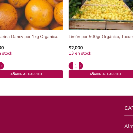
arina Dancy por 1kg Organica.
Limón por 500gr Orgánico, Tucu
00
$
2,000
 stock
13 en stock
ative:
Alternative:
rina Dancy por 1kg Organica. cantidad
Limón por 500gr Orgánico, Tucuman 
AÑADIR AL CARRITO
AÑADIR AL CARRITO
CA
Alm