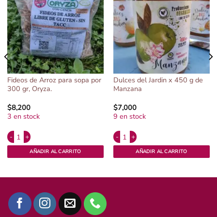
Fideos de Arroz para sopa por
Dulces del Jardin x 450 g de
300 gr, Oryza.
Manzana
$
8,200
$
7,000
3 en stock
9 en stock
Alternative:
Alternative:
aria. cantidad
Fideos de Arroz para sopa por 300 gr, Oryza. cantidad
Dulces del Jardin x 450 g de Manzan
AÑADIR AL CARRITO
AÑADIR AL CARRITO