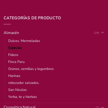
CATEGORÍAS DE PRODUCTO
Almacén
(29)
Dulces. Mermeladas
Especias
Fideos
Finca Paru
Granos, semillas y legumbres
Harinas
rebozador salvados.
San Nicolas
Yerba, te y hierbas
Cosmética Natural
(1)