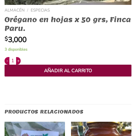
ALMACÉN
/
ESPECIAS
Orégano en hojas x 50 grs, Finca
Paru.
3,000
$
3 disponibles
Alternative:
Orégano en hojas x 50 grs, Finca Paru. cantidad
AÑADIR AL CARRITO
PRODUCTOS RELACIONADOS