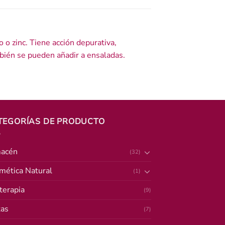
o o zinc. Tiene acción depurativa,
mbién se pueden añadir a ensaladas.
TEGORÍAS DE PRODUCTO
acén
(32)
mética Natural
(1)
terapia
(9)
tas
(7)