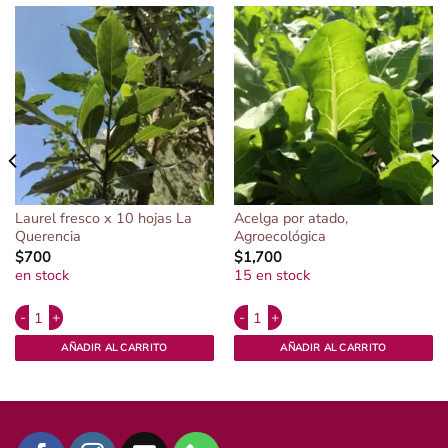
Laurel fresco x 10 hojas La
Acelga por atado,
Querencia
Agroecológica
$
700
$
1,700
en stock
15 en stock
Alternative:
Alternative:
ológico. cantidad
Laurel fresco x 10 hojas La Querencia cantidad
Acelga por atado, Agroecológica can
AÑADIR AL CARRITO
AÑADIR AL CARRITO