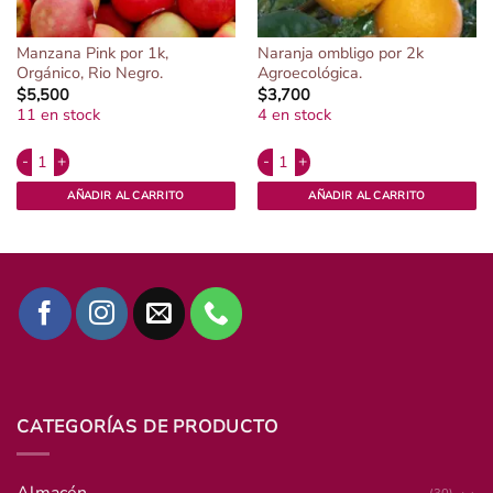
Manzana Pink por 1k,
Naranja ombligo por 2k
Orgánico, Rio Negro.
Agroecológica.
$
5,500
$
3,700
11 en stock
4 en stock
Alternative:
Alternative:
 Negro. cantidad
Manzana Pink por 1k, Orgánico, Rio Negro. cantidad
Naranja ombligo por 2k Agroecológic
AÑADIR AL CARRITO
AÑADIR AL CARRITO
CATEGORÍAS DE PRODUCTO