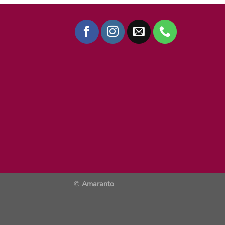
©
Amaranto