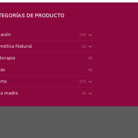
TEGORÍAS DE PRODUCTO
acén
(34)
mética Natural
(1)
terapia
(9)
tas
(8)
rta
(27)
a madre
(4)