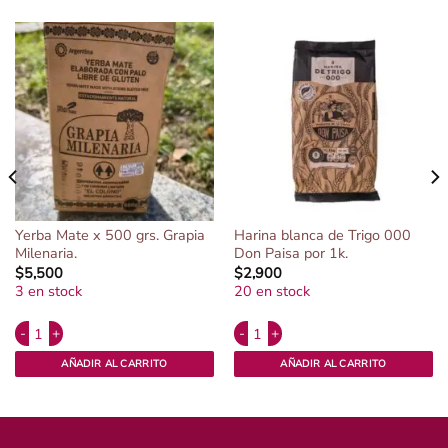
Yerba Mate x 500 grs. Grapia
Harina blanca de Trigo 000
Milenaria.
Don Paisa por 1k.
$
5,500
$
2,900
3 en stock
20 en stock
Alternative:
Alternative:
, Finca Paru. cantidad
Yerba Mate x 500 grs. Grapia Milenaria. cantidad
Harina blanca de Trigo 000 Don Pais
AÑADIR AL CARRITO
AÑADIR AL CARRITO