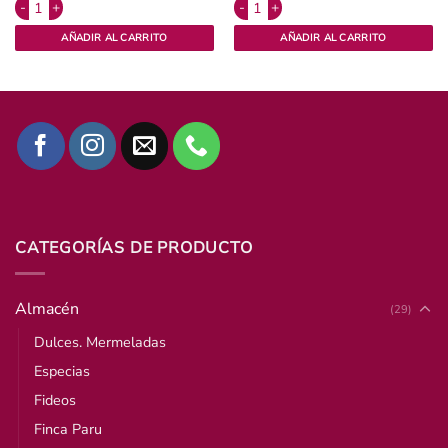
0 g Oryza Agroecológico cantidad
Orégano en hojas x 50 grs, Finca Paru. cantidad
Provenzal orgánico x 50grs Finca Par
AÑADIR AL CARRITO
AÑADIR AL CARRITO
CATEGORÍAS DE PRODUCTO
Almacén
(29)
Dulces. Mermeladas
Especias
Fideos
Finca Paru