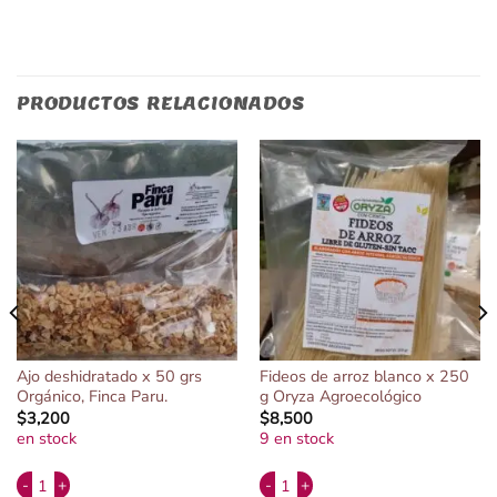
PRODUCTOS RELACIONADOS
Ajo deshidratado x 50 grs
Fideos de arroz blanco x 250
Orgánico, Finca Paru.
g Oryza Agroecológico
$
3,200
$
8,500
en stock
9 en stock
Alternative:
Alternative:
 cantidad
Ajo deshidratado x 50 grs Orgánico, Finca Paru. cantidad
Fideos de arroz blanco x 250 g Oryz