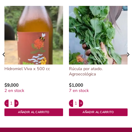
Rúcula por atado.
Hidromiel Viva x 500 cc
Agroecológica
$
9,000
$
1,000
2 en stock
7 en stock
Alternative:
Alternative:
ntidad
Hidromiel Viva x 500 cc cantidad
Rúcula por atado. Agroecológica can
AÑADIR AL CARRITO
AÑADIR AL CARRITO