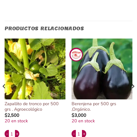
PRODUCTOS RELACIONADOS
Zapallito de tronco por 500
Berenjena por 500 grs
grs . Agroecológico
,Orgánico.
$
2,500
$
3,000
20 en stock
20 en stock
Alternative:
Alternative:
Zapallito de tronco por 500 grs . Agroecológico cantidad
Berenjena por 500 grs ,Orgánico. ca