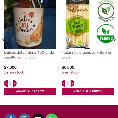
Dulces del Jardin x 450 gr de
Tallarines orgánicos x 500 gr
zapallo con limón.
Grün
$
7,000
$
6,500
12 en stock
5 en stock
Alternative:
Alternative:
con SAL x 250 g Oryza tipo provenzal. cantidad
Dulces del Jardin x 450 gr de zapallo con limón. cantidad
Tallarines orgánicos x 500 gr Grün c
AÑADIR AL CARRITO
AÑADIR AL CARRITO