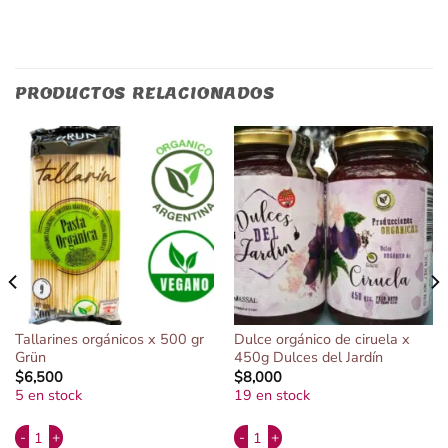
PRODUCTOS RELACIONADOS
Tallarines orgánicos x 500 gr
Dulce orgánico de ciruela x
Grün
450g Dulces del Jardín
$
6,500
$
8,000
5 en stock
19 en stock
Alternative:
Alternative:
ryza cantidad
Tallarines orgánicos x 500 gr Grün cantidad
Dulce orgánico de ciruela x 450g Dul