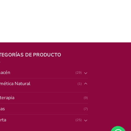
TEGORÍAS DE PRODUCTO
acén
(29)
mética Natural
(1)
terapia
(9)
tas
(7)
rta
(25)