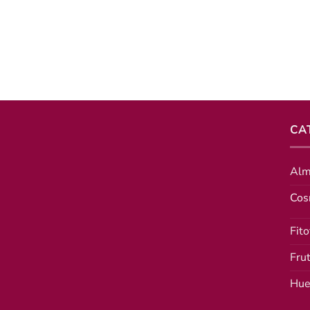
 cantidad
CA
Alm
Cos
Fito
Fru
Hue