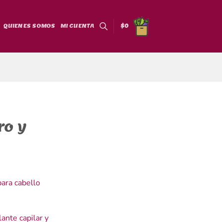
QUIENES SOMOS
MI CUENTA
$
0
ro y
ara cabello
ante capilar y