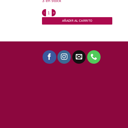
3 en stock
Alternative:
Hilo dental biodegradable vegano x 30 mts. Meraki
AÑADIR AL CARRITO