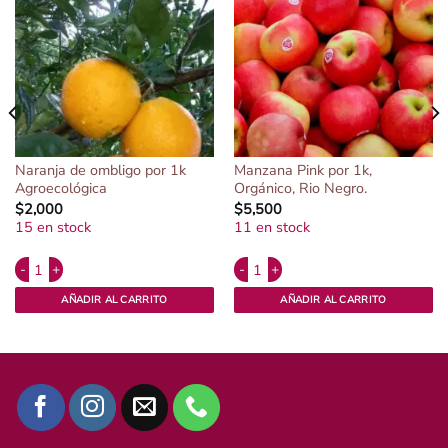
Naranja de ombligo por 1k
Manzana Pink por 1k,
Agroecológica
Orgánico, Rio Negro.
$
2,000
$
5,500
15 en stock
11 en stock
Alternative:
Alternative:
 Negro. cantidad
Naranja de ombligo por 1k Agroecológica cantidad
Manzana Pink por 1k, Orgánico, Rio 
AÑADIR AL CARRITO
AÑADIR AL CARRITO