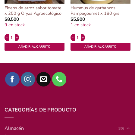
Fideos de arroz sabor tomate
Hummus de garbanzos
x 250 g Oryza Agroecológico
Pampagournet x 180 grs
$
8,500
$
5,900
9 en stock
1 en stock
Alternative:
Alternative:
 Nicolas. cantidad
Fideos de arroz sabor tomate x 250 g Oryza Agroecológico cantidad
Hummus de garbanzos Pampagournet
AÑADIR AL CARRITO
AÑADIR AL CARRITO
CATEGORÍAS DE PRODUCTO
Almacén
(30)