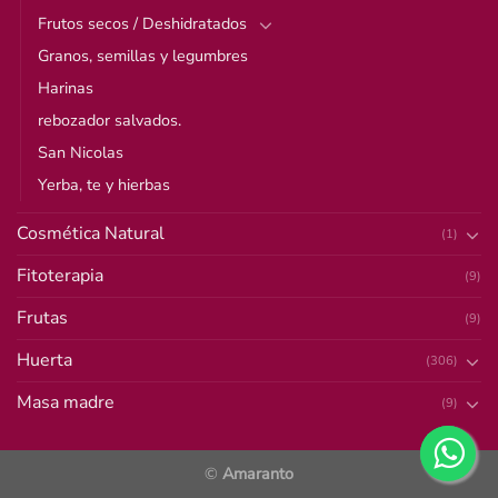
Frutos secos / Deshidratados
Granos, semillas y legumbres
Harinas
rebozador salvados.
San Nicolas
Yerba, te y hierbas
Cosmética Natural
(1)
Fitoterapia
(9)
Frutas
(9)
Huerta
(306)
Masa madre
(9)
©
Amaranto