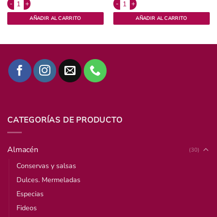
antidad
Ajo deshidratado x 50 grs Orgánico, Finca Paru. cantidad
Dulces del jard?n x 210 g Durazno c
AÑADIR AL CARRITO
AÑADIR AL CARRITO
CATEGORÍAS DE PRODUCTO
Almacén
(30)
Conservas y salsas
Dulces. Mermeladas
Especias
Fideos