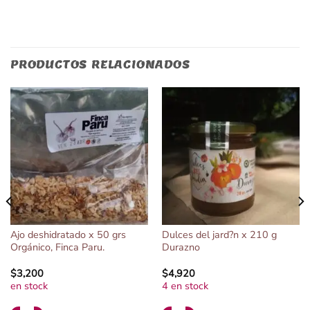
PRODUCTOS RELACIONADOS
Ajo deshidratado x 50 grs
Dulces del jard?n x 210 g
Orgánico, Finca Paru.
Durazno
$
3,200
$
4,920
en stock
4 en stock
Alternative:
Alternative: