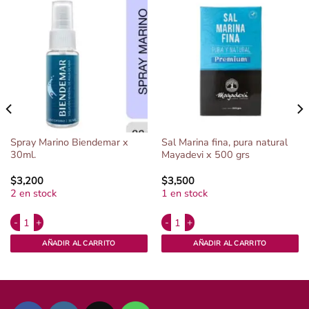
Spray Marino Biendemar x
Sal Marina fina, pura natural
30ml.
Mayadevi x 500 grs
$
3,200
$
3,500
2 en stock
1 en stock
Alternative:
Alternative:
ecto educativo La Colmena. cantidad
Spray Marino Biendemar x 30ml. cantidad
Sal Marina fina, pura natural Mayade
AÑADIR AL CARRITO
AÑADIR AL CARRITO