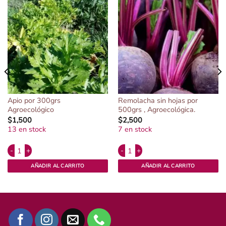
Apio por 300grs
Remolacha sin hojas por
Agroecológico
500grs , Agroecológica.
$
1,500
$
2,500
13 en stock
7 en stock
Alternative:
Alternative:
ológico. cantidad
Apio por 300grs Agroecológico cantidad
Remolacha sin hojas por 500grs , Ag
AÑADIR AL CARRITO
AÑADIR AL CARRITO