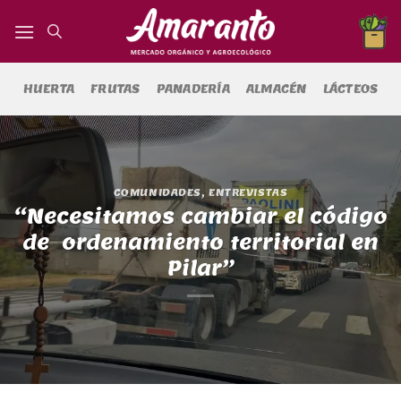
Saltar
al
contenido
HUERTA
FRUTAS
PANADERÍA
ALMACÉN
LÁCTEOS
COMUNIDADES
,
ENTREVISTAS
“Necesitamos cambiar el código
de ordenamiento territorial en
Pilar”