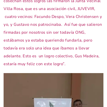
cosechan estos logros las firmaron la Junta Vecinal
Villa Rosa, que es una asociación civil, JUVEVIR,
cuatro vecinos: Facundo Despo, Vera Christensen y
yo, y Gustavo nos patrocinaba. Así fue que salieron
firmadas por nosotros sin ser todavía ONG,
estábamos ya estaba queriendo fundarla, pero
todavía era solo una idea que íbamos a llevar
adelante. Esto es un logro colectivo, Gus Madeira,
estaría muy feliz con este logro”.