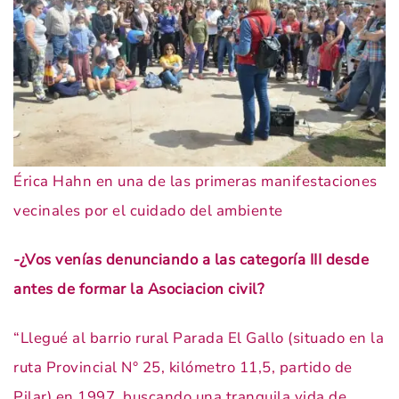
Érica Hahn en una de las primeras manifestaciones
vecinales por el cuidado del ambiente
-¿Vos venías denunciando a las categoría III desde
antes de formar la Asociacion civil?
“Llegué al barrio rural Parada El Gallo (situado en la
ruta Provincial N° 25, kilómetro 11,5, partido de
Pilar) en 1997, buscando una tranquila vida de