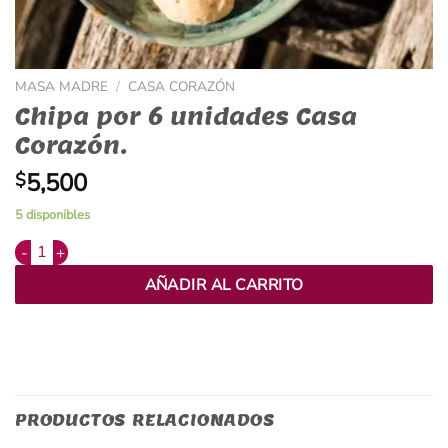
MASA MADRE
/
CASA CORAZÓN
Chipa por 6 unidades Casa
Corazón.
5,500
$
5 disponibles
Alternative:
Chipa por 6 unidades Casa Corazón. cantidad
AÑADIR AL CARRITO
PRODUCTOS RELACIONADOS