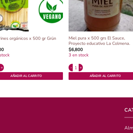
Miel pura x 500 grs El Sauce,
rines orgánicos x 500 gr Grün
Proyecto educativo La Colmena.
00
$
6,800
stock
3 en stock
ative:
Alternative:
o cantidad
ines orgánicos x 500 gr Grün cantidad
Miel pura x 500 grs El Sauce, Proyec
AÑADIR AL CARRITO
AÑADIR AL CARRITO
CA
Alm