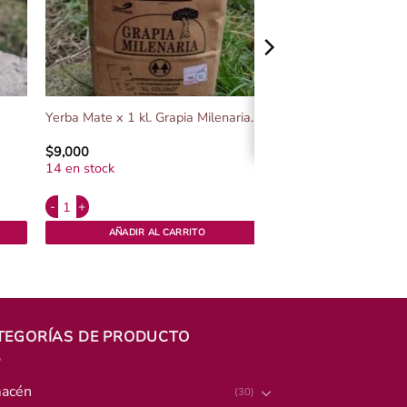
Yerba Mate x 1 kl. Grapia Milenaria.
$
9,000
14 en stock
Alternative:
to educativo La Colmena. cantidad
Yerba Mate x 1 kl. Grapia Milenaria. cantidad
AÑADIR AL CARRITO
TEGORÍAS DE PRODUCTO
acén
(30)