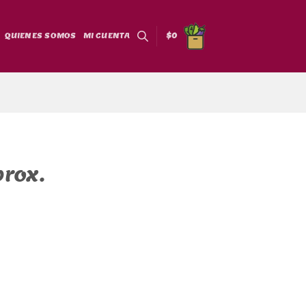
QUIENES SOMOS
MI CUENTA
$
0
rox.