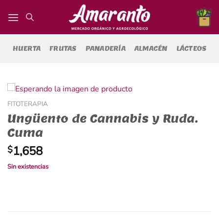
Saltar
al
contenido
HUERTA
FRUTAS
PANADERÍA
ALMACÉN
LÁCTEOS
FITOTERAPIA
Ungüento de Cannabis y Ruda.
Cuma
1,658
$
Sin existencias