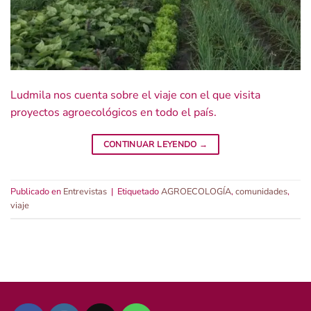
Ludmila nos cuenta sobre el viaje con el que visita
proyectos agroecológicos en todo el país.
CONTINUAR LEYENDO
→
Publicado en
Entrevistas
|
Etiquetado
AGROECOLOGÍA
,
comunidades
,
viaje