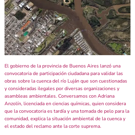
El gobierno de la provincia de Buenos Aires lanzó una
convocatoria de participación ciudadana para validar las
obras sobre la cuenca del río Luján que son cuestionadas
y consideradas ilegales por diversas organizaciones y
asambleas ambientales. Conversamos con Adriana
Anzolín, licenciada en ciencias químicas, quien considera
que la convocatoria es tardía y una tomada de pelo para la
comunidad, explica la situación ambiental de la cuenca y
el estado del reclamo ante la corte suprema.