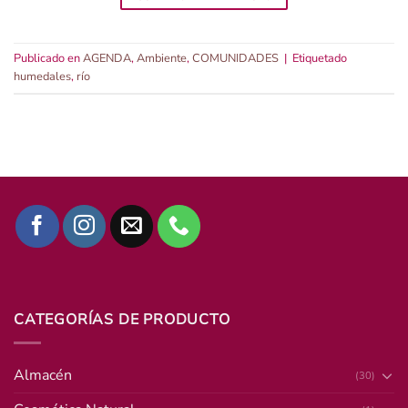
Publicado en
AGENDA
,
Ambiente
,
COMUNIDADES
|
Etiquetado
humedales
,
río
CATEGORÍAS DE PRODUCTO
Almacén
(30)